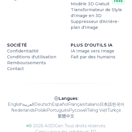
FREE
compris ce que vous essayiez de faire et les
Modèle 3D Gratuit
Transformateur de Style
messages d'erreur que vous avez vus.
d'Image en 3D
Quel générateur vous utilisiez (par
Suppresseur d'Arrière-
exemple, Gratuit, Turbo, Pro, Ultra).
plan d'Image
La date et l'heure approximative à laquelle
le problème est survenu (par exemple, 12
SOCIÉTÉ
PLUS D'OUTILS IA
octobre 2025, vers 8h30).
Confidentialité
IA Image vers Image
Conditions d'utilisation
Fait par des humains
Une capture d'écran ou un enregistrement
Remboursements
d'écran du problème (c'est fortement
Contact
recommandé car cela nous aide à résoudre
les problèmes beaucoup plus rapidement).
La version de votre navigateur et de votre
système d'exploitation (par exemple,
Langues
:
English
العربية
Deutsch
Español
Français
Italiano
日本語
한국어
Chrome sur Windows 11).
Nederlands
Polski
Português
Русский
Tiếng Việt
Türkçe
繁體中文
© 2026
AI3DGen
Tous droits réservés.
Conçu pour les créateurs 3D