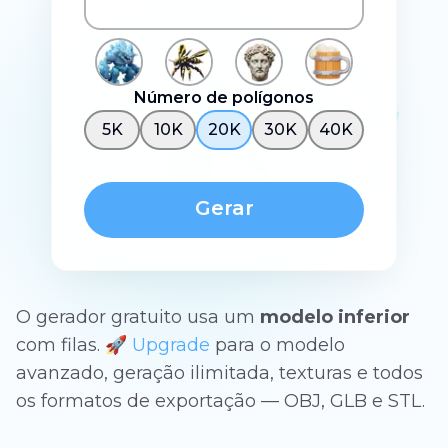
Número de polígonos
5K
10K
20K
30K
40K
Gerar
O gerador gratuito usa um
modelo inferior
com filas. 🚀
Upgrade
para o modelo
avanzado, geração ilimitada, texturas e todos
os formatos de exportação — OBJ, GLB e STL.