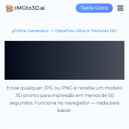
IMGto3D.ai
Teste Grátis
Ultra Generator — Detalhes Ultra & Texturas HD
De Imagem para
Modelo 3D — Sem
Software, Sem Custo
Envie qualquer JPG ou PNG e receba um modelo
3D pronto para impressão em menos de 50
segundos. Funciona no navegador — nada para
baixar.