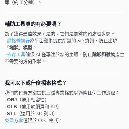
節
（約 3 分鐘）。
輔助工具真的有必要嗎？
為了獲得最佳效果，是的。它們是關鍵的預處理步驟。
•
風格轉換器
為平面藝術提供所需的 3D 資訊，防止出現
「塊狀」模型。
•
去背工具
確保 AI 僅專注於您的主體，防止
陰影和雜物
產生
不需要的幾何形狀。
我可以下載什麼檔案格式？
我們的付費方案提供三種專業格式以適應任何工作流程：
•
OBJ
（通用相容性）
•
GLB
（適用於網頁和 AR）
•
STL
（適用於 3D 列印）
免費方案
僅限於 OBJ 格式。