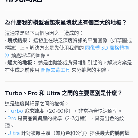
為什麼我的模型看起來呈塊狀或有個巨大的地板？
這通常是以下兩個原因之一造成的：
•
塊狀結果：
這發生在缺乏深度資訊的平面圖像（如草圖或
標誌）上。解決方案是先使用我們的
圖像轉 3D 風格轉換
器
預處理您的圖像。
•
過大的地板：
這是由陰影或背景雜亂引起的。解決方案是
在生成之前使用
圖像去背工具
來分離您的主體。
Turbo、Pro 和 Ultra 之間的主要區別是什麼？
這是速度與細節之間的權衡。
•
Turbo
追求
速度
（20-60秒），非常適合快速原型。
•
Pro
是
高品質資產
的標準（2-3分鐘），具有出色的紋
理。
•
Ultra
針對複雜主體（如角色和公仔）提供
最大的幾何細