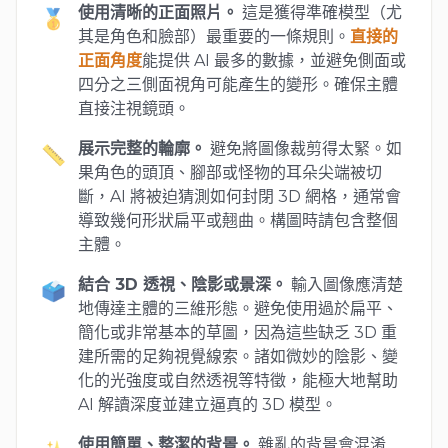
使用清晰的正面照片。
這是獲得準確模型（尤
🥇
其是角色和臉部）最重要的一條規則。
直接的
正面角度
能提供 AI 最多的數據，並避免側面或
四分之三側面視角可能產生的變形。確保主體
直接注視鏡頭。
展示完整的輪廓。
避免將圖像裁剪得太緊。如
📏
果角色的頭頂、腳部或怪物的耳朵尖端被切
斷，AI 將被迫猜測如何封閉 3D 網格，通常會
導致幾何形狀扁平或翹曲。構圖時請包含整個
主體。
結合 3D 透視、陰影或景深。
輸入圖像應清楚
🗳️
地傳達主體的三維形態。避免使用過於扁平、
簡化或非常基本的草圖，因為這些缺乏 3D 重
建所需的足夠視覺線索。諸如微妙的陰影、變
化的光強度或自然透視等特徵，能極大地幫助
AI 解讀深度並建立逼真的 3D 模型。
使用簡單、整潔的背景。
雜亂的背景會混淆