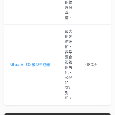
的紋
理保
真
度。
最大
的幾
何細
節，
非常
適合
複雜
Ultra AI 3D 模型生成器
~180秒
的角
色、
公仔
和
3D
列
印。