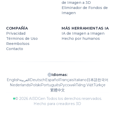
de Imagen a 3D
Eliminador de Fondos de
Imagen
COMPAÑÍA
MÁS HERRAMIENTAS IA
Privacidad
IA de Imagen a Imagen
Términos de Uso
Hecho por humanos
Reembolsos
Contacto
Idiomas
:
English
العربية
Deutsch
Español
Français
Italiano
日本語
한국어
Nederlands
Polski
Português
Русский
Tiếng Việt
Türkçe
繁體中文
© 2026
AI3DGen
Todos los derechos reservados.
Hecho para creadores 3D