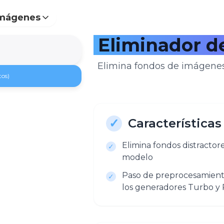
Imágenes
Eliminador d
Elimina fondos de imágenes
tos)
✓
Características
Elimina fondos distractor
✓
modelo
Paso de preprocesamiento
✓
los generadores Turbo y 