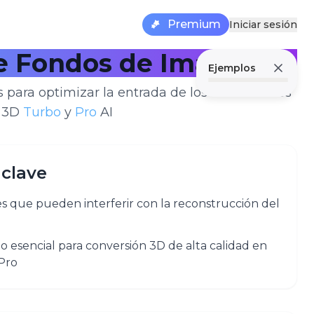
Premium
Iniciar sesión
e Fondos de Imágenes
Ejemplos
 para optimizar la entrada de los Generadores
3D
Turbo
y
Pro
AI​
 clave
es que pueden interferir con la reconstrucción del
 esencial para conversión 3D de alta calidad en
Pro