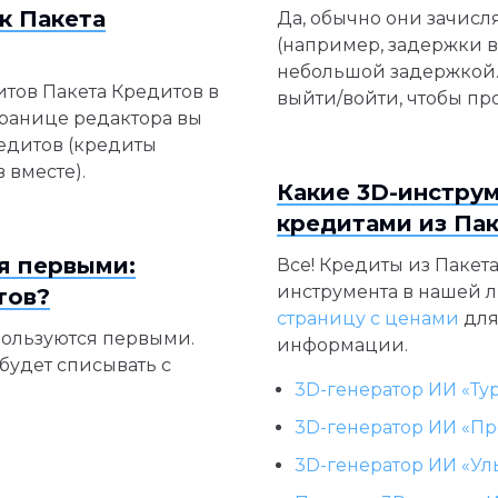
к Пакета
Да, обычно они зачисл
(например, задержки в
небольшой задержкой.
итов Пакета Кредитов в
выйти/войти, чтобы пр
транице редактора вы
едитов (кредиты
 вместе).
Какие 3D-инструм
кредитами из Па
я первыми:
Все! Кредиты из Пакет
инструмента в нашей л
тов?
страницу с ценами
для
ользуются первыми.
информации.
будет списывать с
3D-генератор ИИ «Ту
3D-генератор ИИ «Пр
3D-генератор ИИ «Ул