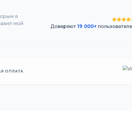
торым я
разил мой
Доверяют
19 000+
пользовател
АЯ ОПЛАТА