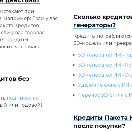
к действия?
 истекают при
Сколько кредито
. Например: Если у вас
генераторы?
акета Кредитов
сли у вас годовая
Кредиты потребляются 
яет кредиты
3D-модель или превра
осится в начале
3D-генератор ИИ «Ту
3D-генератор ИИ «Пр
3D-генератор ИИ «Ул
дитов без
Удаление фона с ИИ
Перенос 3D-стиля с 
ить
подписку на
ый или годовой)
Кредиты Пакета 
после покупки?