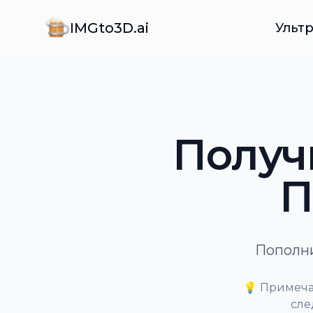
IMGto3D.ai
Ульт
Получ
П
Пополни
💡 Примеча
сле