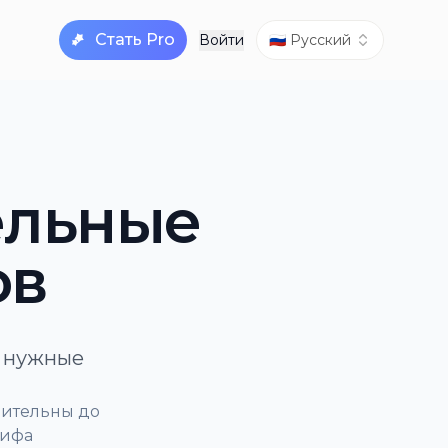
Стать Pro
Войти
🇷🇺 Русский
ельные
ов
е нужные
вительны до
рифа