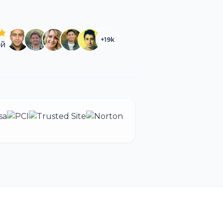
+
19k
ей