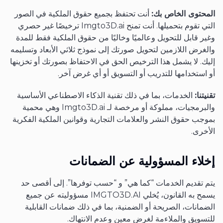
المحتوى الخاص بك:
أنت تحتفظ بجميع حقوق الملكية في الصور
التي تقوم بتحميلها. أنت تمنح Imgto3D.ai ترخيصًا غير حصري
وغير قابل للتحويل وعالميًا وخاليًا من حقوق الملكية فقط للمدة
والغرض اللازمين لتحويل صورتك إلى نموذج ثلاثي الأبعاد وتسليمه
إليك. لا يشمل هذا الترخيص الحق في الاحتفاظ بصورتك أو تخزينها
أو استخدامها للتدريب أو التسويق أو أي غرض آخر.
تقنيتنا:
الخدمات، بما في ذلك تقنية الذكاء الاصطناعي الأساسية
والبرمجيات، مملوكة أو مرخصة لـ Imgto3D.ai وهي محمية
بموجب حقوق النشر والعلامات التجارية وقوانين الملكية الفكرية
الأخرى.
إخلاء المسؤولية عن الضمانات
يتم تقديم الخدمات “كما هي” و “حسب توفرها”. إلى أقصى حد
يسمح به القانون، يُخلي IMGTO3D.AI مسؤوليته عن جميع
الضمانات، الصريحة أو الضمنية، بما في ذلك ضمانات القابلية
للتسويق والملاءمة لغرض معين وعدم الانتهاك.