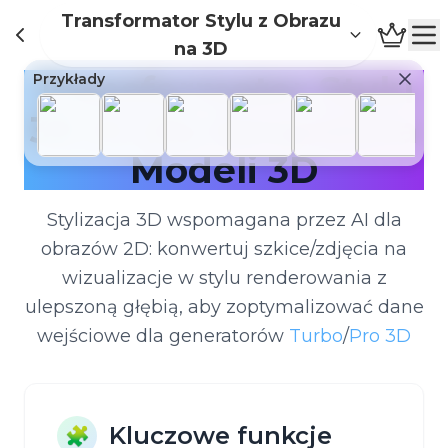
Transformator Stylu z Obrazu
na 3D
Transformator Stylu
Przykłady
3D AI dla Generatora
Modeli 3D
Stylizacja 3D wspomagana przez AI dla
obrazów 2D: konwertuj szkice/zdjęcia na
wizualizacje w stylu renderowania z
ulepszoną głębią, aby zoptymalizować dane
wejściowe dla generatorów
Turbo
/
Pro 3D
Kluczowe funkcje
🧩