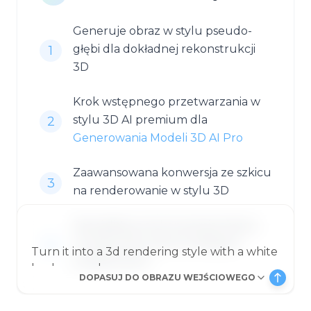
Generuje obraz w stylu pseudo-
głębi dla dokładnej rekonstrukcji
1
3D
Krok wstępnego przetwarzania w
stylu 3D AI premium dla
2
Generowania Modeli 3D AI Pro
Zaawansowana konwersja ze szkicu
3
na renderowanie w stylu 3D
Obraz
Specjalistyczna konwersja obrazu
na obraz dla różnych kategorii
4
projektowych
DOPASUJ DO OBRAZU WEJŚCIOWEGO